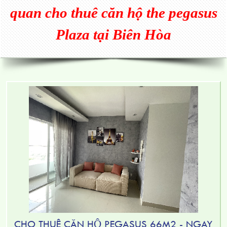
quan cho thuê căn hộ the pegasus
Plaza tại Biên Hòa
CHO THUÊ CĂN HỘ PEGASUS 66M2 - NGAY