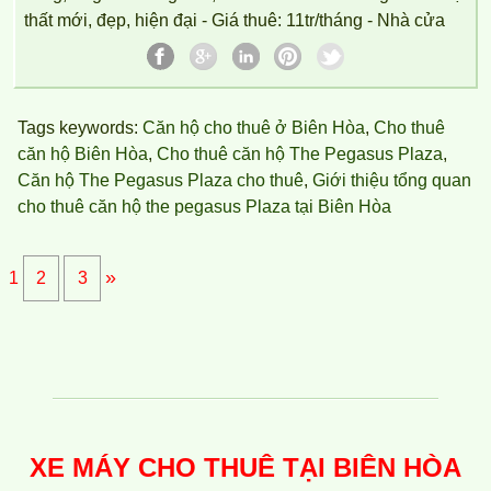
thất mới, đẹp, hiện đại - Giá thuê: 11tr/tháng - Nhà cửa
Tags keywords:
Căn hộ cho thuê ở Biên Hòa
,
Cho thuê
căn hộ Biên Hòa
,
Cho thuê căn hộ The Pegasus Plaza
,
Căn hộ The Pegasus Plaza cho thuê
,
Giới thiệu tổng quan
cho thuê căn hộ the pegasus Plaza tại Biên Hòa
CHO THUÊ CĂN HỘ TOPAZ TWINS 77M2 12TR/THÁNG
»
1
2
3
XE MÁY CHO THUÊ TẠI BIÊN HÒA