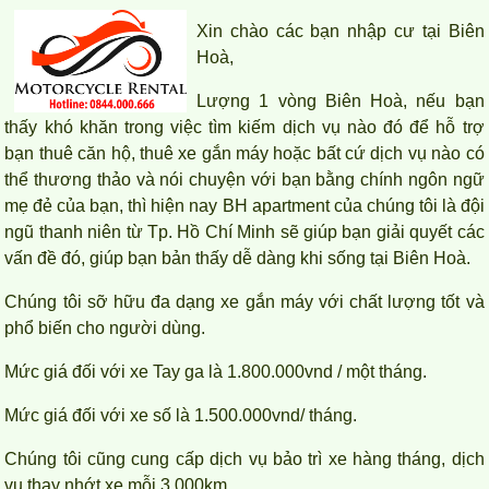
Xin chào các bạn nhập cư tại Biên
Hoà,
Lượng 1 vòng Biên Hoà, nếu bạn
thấy khó khăn trong việc tìm kiếm dịch vụ nào đó để hỗ trợ
bạn thuê căn hộ, thuê xe gắn máy hoặc bất cứ dịch vụ nào có
thể thương thảo và nói chuyện với bạn bằng chính ngôn ngữ
mẹ đẻ của bạn, thì hiện nay BH apartment của chúng tôi là đội
ngũ thanh niên từ Tp. Hồ Chí Minh sẽ giúp bạn giải quyết các
vấn đề đó, giúp bạn bản thấy dễ dàng khi sống tại Biên Hoà.
Chúng tôi sỡ hữu đa dạng xe gắn máy với chất lượng tốt và
phổ biến cho người dùng.
Cho thuê căn hộ 2PN, 2WC, 77m2 tại Topaz Twins, 13,5 triệu
Mức giá đối với xe Tay ga là 1.800.000vnd / một tháng.
VND
Mức giá đối với xe số là 1.500.000vnd/ tháng.
Chúng tôi cũng cung cấp dịch vụ bảo trì xe hàng tháng, dịch
vụ thay nhớt xe mỗi 3.000km.