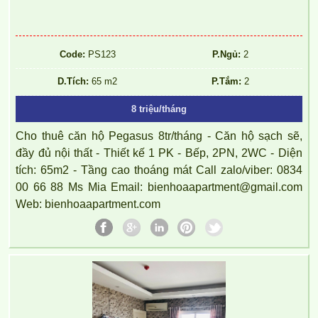
Code:
PS123
P.Ngủ:
2
D.Tích:
65 m2
P.Tắm:
2
8 triệu/tháng
Cho thuê căn hộ Pegasus 8tr/tháng - Căn hộ sạch sẽ,
đầy đủ nội thất - Thiết kế 1 PK - Bếp, 2PN, 2WC - Diện
tích: 65m2 - Tầng cao thoáng mát Call zalo/viber: 0834
00 66 88 Ms Mia Email: bienhoaapartment@gmail.com
Web: bienhoaapartment.com