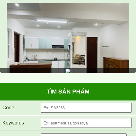
CHO THUÊ CĂN HỘ TOPAZ TWINS 82M2 14TR/THÁNG
TÌM SẢN PHẨM
Cho thuê Topaz Twins studio nhỏ xinh đầy đủ NT
Code:
Keywords