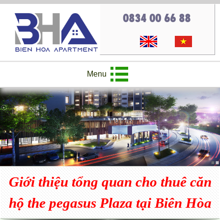
0834 00 66 88
Menu
Giới thiệu tổng quan cho thuê căn
hộ the pegasus Plaza tại Biên Hòa