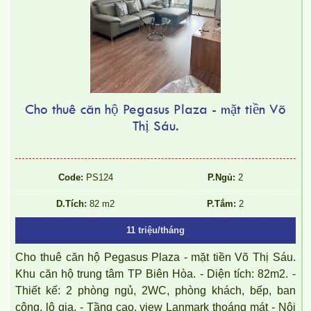
Cho thuê căn hộ Pegasus Plaza - mặt tiền Võ
Thị Sáu.
Căn hộ chung cư Topaz Twins tọa lạc tại Võ Thị Sáu, p Thống
Nhất, Biên Hòa, Đồng Nai.
Code:
PS124
P.Ngủ:
2
D.Tích:
82 m2
P.Tắm:
2
11 triệu/tháng
Cho thuê căn hộ Pegasus Plaza - mặt tiền Võ Thị Sáu.
Khu căn hộ trung tâm TP Biên Hòa. - Diện tích: 82m2. -
Thiết kế: 2 phòng ngủ, 2WC, phòng khách, bếp, ban
công, lô gia. - Tầng cao, view Lanmark thoáng mát - Nội