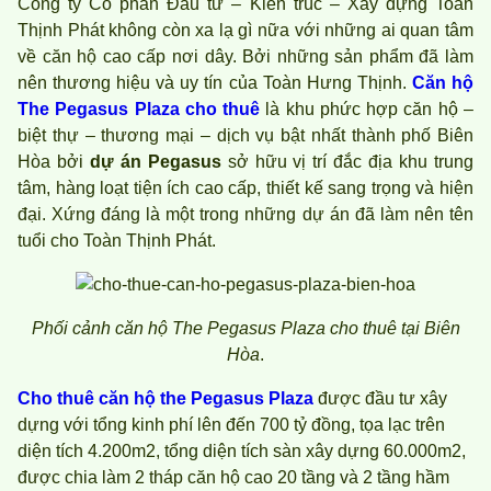
Công ty Cổ phần Đầu tư – Kiến trúc – Xây dựng Toàn
Thịnh Phát không còn xa lạ gì nữa với những ai quan tâm
về căn hộ cao cấp nơi dây. Bởi những sản phẩm đã làm
nên thương hiệu và uy tín của Toàn Hưng Thịnh.
Căn hộ
The Pegasus Plaza cho thuê
là khu phức hợp căn hộ –
biệt thự – thương mại – dịch vụ bật nhất thành phố Biên
Hòa bởi
dự án Pegasus
sở hữu vị trí đắc địa khu trung
tâm, hàng loạt tiện ích cao cấp, thiết kế sang trọng và hiện
đại. Xứng đáng là một trong những dự án đã làm nên tên
tuổi cho Toàn Thịnh Phát.
Phối cảnh căn hộ The Pegasus Plaza cho thuê tại Biên
Hòa
.
Cho thuê căn hộ the Pegasus Plaza
được đầu tư xây
dựng với tổng kinh phí lên đến 700 tỷ đồng, tọa lạc trên
diện tích 4.200m2, tổng diện tích sàn xây dựng 60.000m2,
được chia làm 2 tháp căn hộ cao 20 tầng và 2 tầng hầm