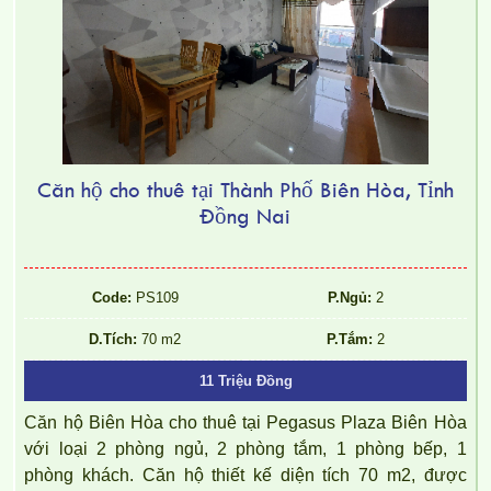
Căn hộ cho thuê tại Thành Phố Biên Hòa, Tỉnh
Đồng Nai
Code:
PS109
P.Ngủ:
2
D.Tích:
70 m2
P.Tắm:
2
11 Triệu Đồng
Căn hộ Biên Hòa cho thuê tại Pegasus Plaza Biên Hòa
với loại 2 phòng ngủ, 2 phòng tắm, 1 phòng bếp, 1
phòng khách. Căn hộ thiết kế diện tích 70 m2, được