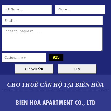
CHO THUÊ CĂN HỘ TOPAZ TWINS ĐẦY ĐỦ NỘI THẤT
925
CHO THUÊ CĂN HỘ TẠI BIÊN HÒA
BIEN HOA APARTMENT CO., LTD
Cần cho thuê căn hộ cao cấp Topaz Twins