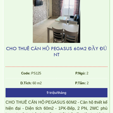
CHO THUÊ CĂN HỘ PEGASUS 60M2 ĐẦY ĐỦ
NT
Code:
PS125
P.Ngủ:
2
D.Tích:
60 m2
P.Tắm:
2
9 triệu/tháng
CHO THUÊ CĂN HỘ PEGASUS 60M2 - Căn hộ thiết kế
hiện đại - Diện tích 60m2 - 1PK-Bếp, 2 PN, 2WC phù