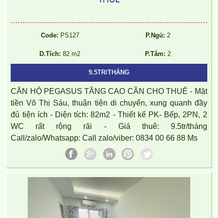
Code:
PS127
P.Ngủ:
2
D.Tích:
82 m2
P.Tắm:
2
9.5TR/THÁNG
CĂN HỘ PEGASUS TẦNG CAO CẦN CHO THUÊ - Mặt
tiền Võ Thị Sáu, thuận tiện di chuyển, xung quanh đầy
đủ tiện ích - Diện tích: 82m2 - Thiết kế PK- Bếp, 2PN, 2
WC rất rộng rãi - Giá thuê: 9.5tr/tháng
Call/zalo/Whatsapp: Call zalo/viber: 0834 00 66 88 Ms