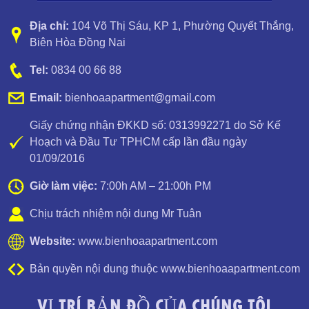
Địa chỉ:
104 Võ Thị Sáu, KP 1
,
Phường Quyết Thắng
,
Biên Hòa Đồng Nai
Tel:
0834 00 66 88
Email:
bienhoaapartment@gmail.com
Giấy chứng nhận ĐKKD số: 0313992271 do Sở Kế
Hoạch và Đầu Tư TPHCM cấp lần đầu ngày
01/09/2016
Giờ làm việc:
7:00h AM – 21:00h PM
Chịu trách nhiệm nội dung Mr Tuân
Cho thuê căn hộ Biên Hòa, Đồng Nai tại dự án Amber Court, 2
Phòng Ngủ
Website:
www.bienhoaapartment.com
Bản quyền nội dung thuộc www.bienhoaapartment.com
VỊ TRÍ BẢN ĐỒ CỦA CHÚNG TÔI