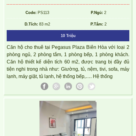
Code:
PS113
P.Ngủ:
2
CHO THUÊ CĂN HỘ TOPAZ TWINS – 2 PHÒNG NGỦ –
D.Tích:
83 m2
P.Tắm:
2
FULL NỘI THẤT
10 Triệu
Căn hộ cho thuê tại Pegasus Plaza Biên Hòa với loại 2
phòng ngủ, 2 phòng tắm, 1 phòng bếp, 1 phòng khách.
Căn hộ thiết kế diện tích 60 m2, được trang bị đầy đủ
tiện nghi trong nhà như: Giường, tủ, nệm, tivi, sofa, máy
lạnh, máy giặt, tủ lạnh, hệ thống bếp,…. Hệ thống