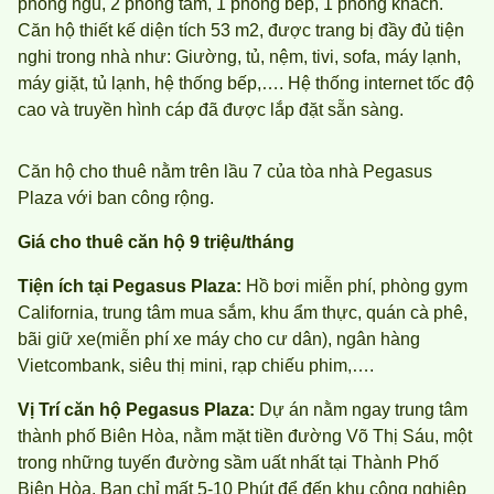
phòng ngủ, 2 phòng tắm, 1 phòng bếp, 1 phòng khách.
Căn hộ thiết kế diện tích 53 m2, được trang bị đầy đủ tiện
nghi trong nhà như: Giường, tủ, nệm, tivi, sofa, máy lạnh,
máy giặt, tủ lạnh, hệ thống bếp,…. Hệ thống internet tốc độ
cao và truyền hình cáp đã được lắp đặt sẵn sàng.
Căn hộ cho thuê nằm trên lầu 7 của tòa nhà Pegasus
Plaza với ban công rộng.
Giá cho thuê căn hộ 9 triệu/tháng
Tiện ích tại Pegasus Plaza:
Hồ bơi miễn phí, phòng gym
California, trung tâm mua sắm, khu ẩm thực, quán cà phê,
bãi giữ xe(miễn phí xe máy cho cư dân), ngân hàng
Vietcombank, siêu thị mini, rạp chiếu phim,….
Vị Trí căn hộ Pegasus Plaza:
Dự án nằm ngay trung tâm
thành phố Biên Hòa, nằm mặt tiền đường Võ Thị Sáu, một
trong những tuyến đường sầm uất nhất tại Thành Phố
Biên Hòa. Bạn chỉ mất 5-10 Phút để đến khu công nghiệp