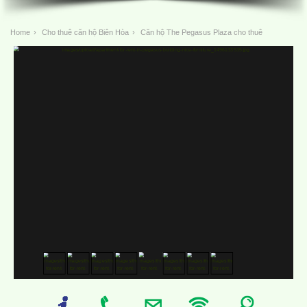
Home
›
Cho thuê căn hộ Biên Hòa
›
Căn hộ The Pegasus Plaza cho thuê