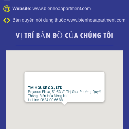
Website:
www.bienhoaapartment.com
Bản quyền nội dung thuộc www.bienhoaapartment.com
VỊ TRÍ BẢN ĐỒ CỦA CHÚNG TÔI
Cho thuê căn hộ Biên Hòa, Đồng Nai tại dự án Amber Court, 2
Phòng Ngủ
TM HOUSE CO., LTD
Pegasus Plaza, 51-53 Võ Thị Sáu, Phường Quyết
Thắng, Biên Hòa Đồng Nai
Hotline: 0834 00 66 88