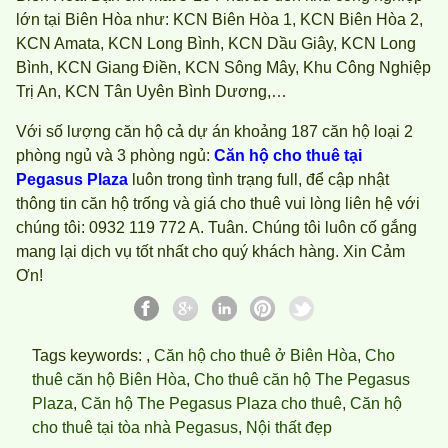
lớn tại Biên Hòa như: KCN Biên Hòa 1, KCN Biên Hòa 2,
KCN Amata, KCN Long Bình, KCN Dầu Giây, KCN Long
Bình, KCN Giang Điền, KCN Sông Mây, Khu Công Nghiệp
Trị An, KCN Tân Uyên Bình Dương,…
Với số lượng căn hộ cả dự án khoảng 187 căn hộ loại 2
phòng ngủ và 3 phòng ngủ:
Căn hộ cho thuê tại
Pegasus Plaza
luôn trong tình trạng full, để cập nhật
thông tin căn hộ trống và giá cho thuê vui lòng liên hệ với
chúng tôi: 0932 119 772 A. Tuân. Chúng tôi luôn cố gắng
mang lại dịch vụ tốt nhất cho quý khách hàng. Xin Cảm
Ơn!
Tags keywords: ,
Căn hộ cho thuê ở Biên Hòa
,
Cho
thuê căn hộ Biên Hòa
,
Cho thuê căn hộ The Pegasus
Plaza
,
Căn hộ The Pegasus Plaza cho thuê
,
Căn hộ
cho thuê tại tòa nhà Pegasus
,
Nội thất đẹp