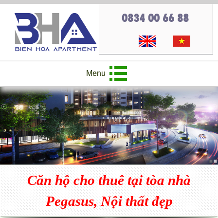
0834 00 66 88
Menu
Căn hộ cho thuê tại tòa nhà
Pegasus, Nội thất đẹp