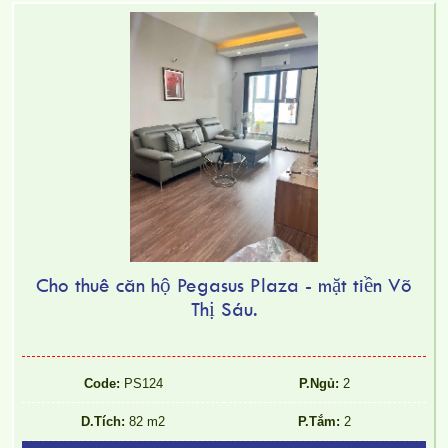
CHO THUÊ CĂN HỘ TOPAZ TWINS – 2 PHÒNG NGỦ –
FULL NỘI THẤT
Cho thuê căn hộ Pegasus Plaza - mặt tiền Võ
Thị Sáu.
Code:
PS124
P.Ngủ:
2
D.Tích:
82 m2
P.Tắm:
2