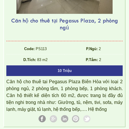
Căn hộ cho thuê tại Pegasus Plaza, 2 phòng
ngủ
CHO THUÊ CĂN HỘ TOPAZ TWINS – 2 PHÒNG NGỦ –
FULL NỘI THẤT
Code:
PS113
P.Ngủ:
2
D.Tích:
83 m2
P.Tắm:
2
10 Triệu
Căn hộ cho thuê tại Pegasus Plaza Biên Hòa với loại 2
phòng ngủ, 2 phòng tắm, 1 phòng bếp, 1 phòng khách.
Căn hộ thiết kế diện tích 60 m2, được trang bị đầy đủ
tiện nghi trong nhà như: Giường, tủ, nệm, tivi, sofa, máy
lạnh, máy giặt, tủ lạnh, hệ thống bếp,…. Hệ thống