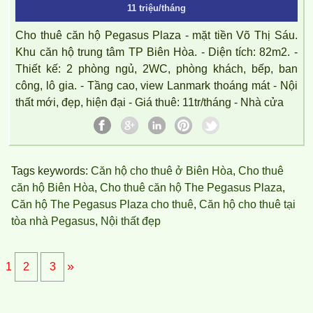
11 triệu/tháng
Cho thuê căn hộ Pegasus Plaza - mặt tiền Võ Thị Sáu.
Khu căn hộ trung tâm TP Biên Hòa. - Diện tích: 82m2. -
Thiết kế: 2 phòng ngủ, 2WC, phòng khách, bếp, ban
công, lô gia. - Tầng cao, view Lanmark thoáng mát - Nội
thất mới, đẹp, hiện đại - Giá thuê: 11tr/tháng - Nhà cửa
Căn hộ chung cư Topaz Twins tọa lạc tại Võ Thị Sáu, p Thống
Nhất, Biên Hòa, Đồng Nai.
Tags keywords:
Căn hộ cho thuê ở Biên Hòa
,
Cho thuê
căn hộ Biên Hòa
,
Cho thuê căn hộ The Pegasus Plaza
,
Căn hộ The Pegasus Plaza cho thuê
,
Căn hộ cho thuê tại
tòa nhà Pegasus
,
Nội thất đẹp
»
1
2
3