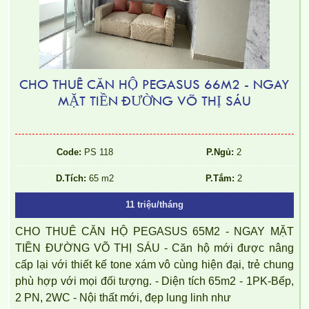
CHO THUÊ CĂN HỘ PEGASUS 66M2 - NGAY
MẶT TIỀN ĐƯỜNG VÕ THỊ SÁU
Code:
PS 118
P.Ngủ:
2
D.Tích:
65 m2
P.Tắm:
2
11 triệu/tháng
CHO THUÊ CĂN HỘ PEGASUS 65M2 - NGAY MẶT
TIỀN ĐƯỜNG VÕ THỊ SÁU - Căn hộ mới được nâng
cấp lại với thiết kế tone xám vô cùng hiện đại, trẻ chung
phù hợp với mọi đối tượng. - Diện tích 65m2 - 1PK-Bếp,
2 PN, 2WC - Nội thất mới, đẹp lung linh như