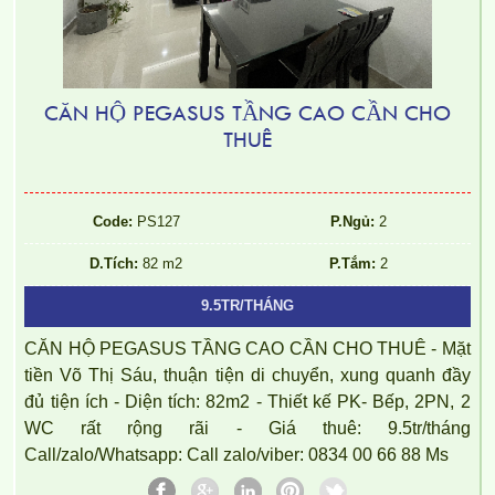
CĂN HỘ PEGASUS TẦNG CAO CẦN CHO
THUÊ
Code:
PS127
P.Ngủ:
2
D.Tích:
82 m2
P.Tắm:
2
9.5TR/THÁNG
CĂN HỘ PEGASUS TẦNG CAO CẦN CHO THUÊ - Mặt
tiền Võ Thị Sáu, thuận tiện di chuyển, xung quanh đầy
đủ tiện ích - Diện tích: 82m2 - Thiết kế PK- Bếp, 2PN, 2
WC rất rộng rãi - Giá thuê: 9.5tr/tháng
Call/zalo/Whatsapp: Call zalo/viber: 0834 00 66 88 Ms