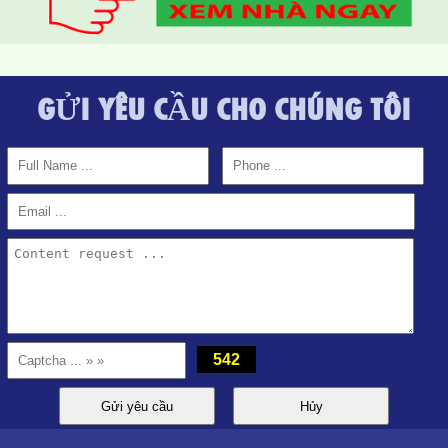
GỬI YÊU CẦU CHO CHÚNG TÔI
542
CHO THUÊ CĂN HỘ TOPAZ TWINS ĐẦY ĐỦ NỘI THẤT