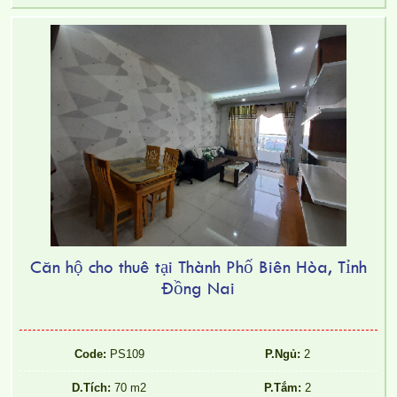
Căn hộ cho thuê tại Thành Phố Biên Hòa, Tỉnh
Đồng Nai
Code:
PS109
P.Ngủ:
2
D.Tích:
70 m2
P.Tắm:
2