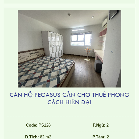
CĂN HỘ PEGASUS CẦN CHO THUÊ PHONG
CÁCH HIỆN ĐẠI
Code:
PS128
P.Ngủ:
2
D.Tích:
82 m2
P.Tắm:
2