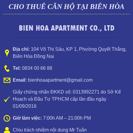
CHO THUÊ CĂN HỘ TẠI BIÊN HÒA
BIEN HOA APARTMENT CO., LTD
Địa chỉ:
104 Võ Thị Sáu, KP 1
,
Phường Quyết Thắng
,
Biên Hòa Đồng Nai
Tel:
0834 00 66 88
Email:
bienhoaapartment@gmail.com
Giấy chứng nhận ĐKKD số: 0313992271 do Sở Kế
Hoạch và Đầu Tư TPHCM cấp lần đầu ngày
Cần cho thuê căn hộ cao cấp Topaz Twins
01/09/2016
Giờ làm việc:
7:00h AM – 21:00h PM
Chịu trách nhiệm nội dung Mr Tuân