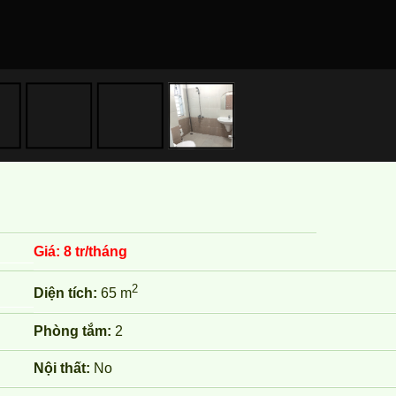
Giá:
8 tr/tháng
2
Diện tích:
65 m
Phòng tắm:
2
Nội thất:
No