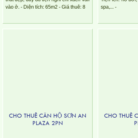
vào ở. - Diện tích: 65m2 - Giá thuê: 8
spa,... -
CHO THUÊ CĂN HỘ SƠN AN
CHO THUÊ C
PLAZA 2PN
P