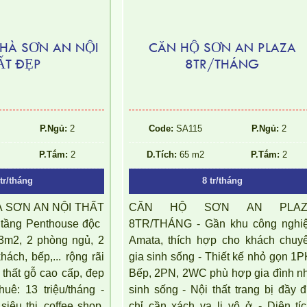
HÀ SƠN AN NỘI
CĂN HỘ SƠN AN PLAZA
ẤT ĐẸP
8TR/THÁNG
P.Ngủ:
2
Code:
SA115
P.Ngủ:
2
P.Tắm:
2
D.Tích:
65 m2
P.Tắm:
2
tr/tháng
8 tr/tháng
 SƠN AN NỘI THẤT
CĂN HỘ SƠN AN PLAZ
tầng Penthouse độc ​​
8TR/THÁNG - Gần khu công nghiê
 83m2, 2 phòng ngủ, 2
Amata, thích hợp cho khách chuy
hách, bếp,... rộng rãi
gia sinh sống - Thiết kế nhỏ gọn 1P
 thất gỗ cao cấp, đẹp
Bếp, 2PN, 2WC phù hợp gia đình nh
huê: 13 triệu/tháng -
sinh sống - Nội thất trang bị đầy đu
 siêu thị, coffee shop,
chỉ cần xách va li vô ở - Diện tíc