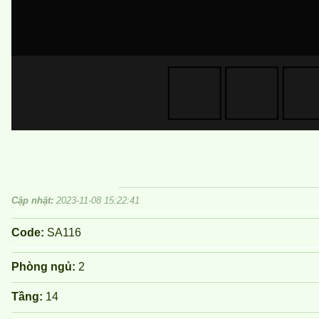
Cập nhật:
2023-11-08 15:22:41
Code:
SA116
Phòng ngủ:
2
Tầng:
14