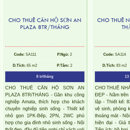
CHO THUÊ CĂN HỘ SƠN AN
CHO THUÊ N
PLAZA 8TR/THÁNG
TH
Code:
SA111
P.Ngủ:
2
Code:
SA114
D.Tích:
65 m2
P.Tắm:
2
D.Tích:
83 m2
8 tr/tháng
13 
CHO THUÊ CĂN HỘ SƠN AN
CHO THUÊ NHÀ
PLAZA 8TR/THÁNG - Gần khu công
ĐẸP - Nằm trên 
nghiệp Amata, thích hợp cho khách
lập - Thiết kế:
chuyên nghiệp sinh sống - Thiết kế
vệ sinh, phòng k
nhỏ gọn 1PK-Bếp, 2PN, 2WC phù
thoáng mát - Nội
hợp cho gia đình nhỏ sinh sống - Nội
hiện đại - Giá t
thất đẹp, đầy đủ tiện nghi chỉ xách vali
Tiện ích: hồ bơi,