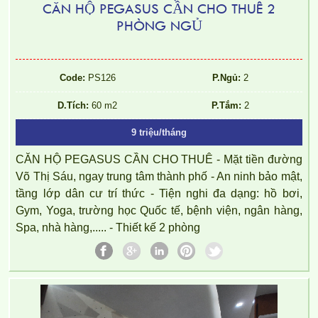
CĂN HỘ PEGASUS CẦN CHO THUÊ 2
PHÒNG NGỦ
Code:
PS126
P.Ngủ:
2
D.Tích:
60 m2
P.Tắm:
2
9 triệu/tháng
CĂN HỘ PEGASUS CẦN CHO THUÊ - Mặt tiền đường
Võ Thị Sáu, ngay trung tâm thành phố - An ninh bảo mật,
tầng lớp dân cư trí thức - Tiện nghi đa dạng: hồ bơi,
Gym, Yoga, trường học Quốc tế, bệnh viện, ngân hàng,
Spa, nhà hàng,..... - Thiết kế 2 phòng