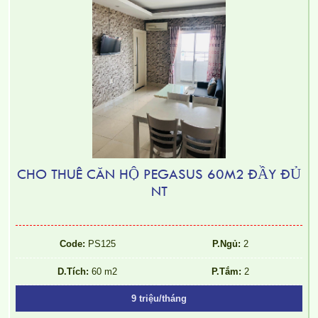
CHO THUÊ CĂN HỘ PEGASUS 60M2 ĐẦY ĐỦ
NT
Code:
PS125
P.Ngủ:
2
D.Tích:
60 m2
P.Tắm:
2
9 triệu/tháng