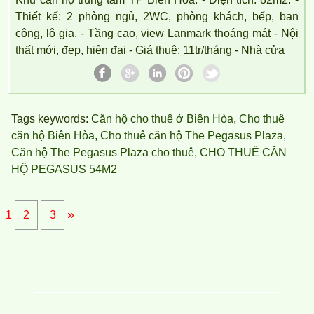
Thiết kế: 2 phòng ngủ, 2WC, phòng khách, bếp, ban
công, lô gia. - Tầng cao, view Lanmark thoáng mát - Nội
thất mới, đẹp, hiện đại - Giá thuê: 11tr/tháng - Nhà cửa
Tags keywords:
Căn hộ cho thuê ở Biên Hòa
,
Cho thuê
căn hộ Biên Hòa
,
Cho thuê căn hộ The Pegasus Plaza
,
Căn hộ The Pegasus Plaza cho thuê
,
CHO THUÊ CĂN
HỘ PEGASUS 54M2
»
1
2
3
CHO THUÊ CĂN HỘ TOPAZ TWINS ĐẦY ĐỦ NỘI THẤT