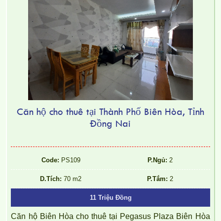
CHO THUÊ CĂN HỘ TOPAZ TWINS – 2 PHÒNG NGỦ –
FULL NỘI THẤT
Căn hộ cho thuê tại Thành Phố Biên Hòa, Tỉnh
Đồng Nai
Code:
PS109
P.Ngủ:
2
D.Tích:
70 m2
P.Tắm:
2
CHO THUÊ CĂN HỘ TOPAZ TWINS – 2 PHÒNG NGỦ –
11 Triệu Đồng
FULL NỘI THẤT
Căn hộ Biên Hòa cho thuê tại Pegasus Plaza Biên Hòa