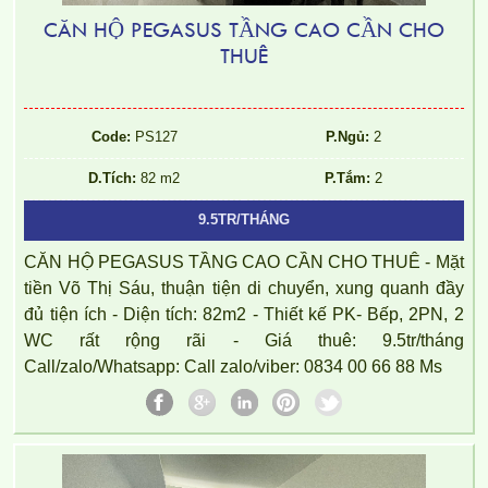
CĂN HỘ PEGASUS TẦNG CAO CẦN CHO
THUÊ
Code:
PS127
P.Ngủ:
2
D.Tích:
82 m2
P.Tắm:
2
9.5TR/THÁNG
CĂN HỘ PEGASUS TẦNG CAO CẦN CHO THUÊ - Mặt
tiền Võ Thị Sáu, thuận tiện di chuyển, xung quanh đầy
đủ tiện ích - Diện tích: 82m2 - Thiết kế PK- Bếp, 2PN, 2
WC rất rộng rãi - Giá thuê: 9.5tr/tháng
Call/zalo/Whatsapp: Call zalo/viber: 0834 00 66 88 Ms