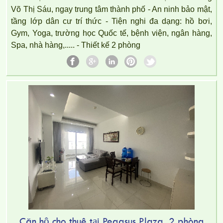
Võ Thị Sáu, ngay trung tâm thành phố - An ninh bảo mật,
tầng lớp dân cư trí thức - Tiện nghi đa dạng: hồ bơi,
Gym, Yoga, trường học Quốc tế, bệnh viện, ngân hàng,
Spa, nhà hàng,..... - Thiết kế 2 phòng
Cho thuê căn hộ 2PN, 2WC, 77m2 tại Topaz Twins, 13,5 triệu
VND
Căn hộ cho thuê tại Pegasus Plaza, 2 phòng