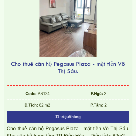
Cho thuê căn hộ Pegasus Plaza - mặt tiền Võ
Thị Sáu.
Cho thuê Topaz Twins studio nhỏ xinh đầy đủ NT
Code:
PS124
P.Ngủ:
2
D.Tích:
82 m2
P.Tắm:
2
11 triệu/tháng
Cho thuê căn hộ Pegasus Plaza - mặt tiền Võ Thị Sáu.
Khu căn hộ trung tâm TP Biên Hòa. - Diện tích: 82m2. -