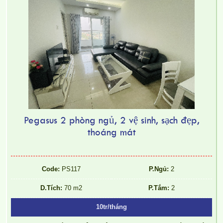
Pegasus 2 phòng ngủ, 2 vệ sinh, sạch đẹp,
thoáng mát
Code:
PS117
P.Ngủ:
2
D.Tích:
70 m2
P.Tắm:
2
10tr/tháng