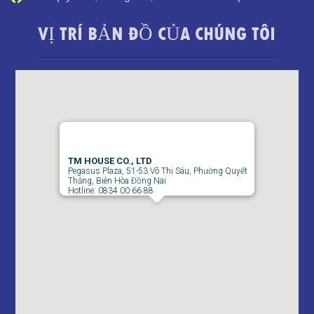
VỊ TRÍ BẢN ĐỒ CỦA CHÚNG TÔI
TM HOUSE CO., LTD
Pegasus Plaza, 51-53 Võ Thị Sáu, Phường Quyết
Thắng, Biên Hòa Đồng Nai
Hotline: 0834 00 66 88
CHO THUÊ CĂN HỘ TOPAZ TWINS – 2 PHÒNG NGỦ –
FULL NỘI THẤT