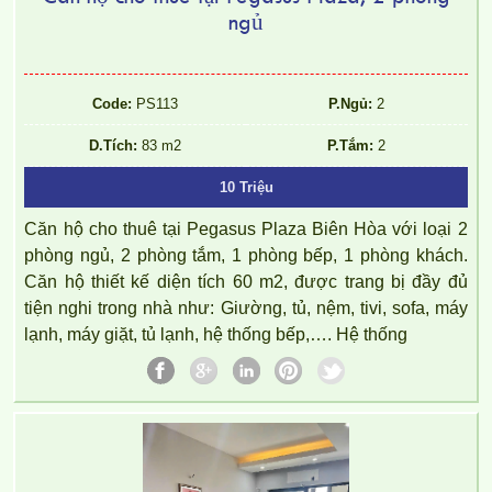
ngủ
CHO THUÊ CĂN HỘ AMBER COURT 10TR/THÁNG NT ĐẸP
Code:
PS113
P.Ngủ:
2
D.Tích:
83 m2
P.Tắm:
2
10 Triệu
Căn hộ cho thuê tại Pegasus Plaza Biên Hòa với loại 2
phòng ngủ, 2 phòng tắm, 1 phòng bếp, 1 phòng khách.
Căn hộ thiết kế diện tích 60 m2, được trang bị đầy đủ
tiện nghi trong nhà như: Giường, tủ, nệm, tivi, sofa, máy
lạnh, máy giặt, tủ lạnh, hệ thống bếp,…. Hệ thống
CHO THUÊ CĂN HỘ TOPAZ TWINS 82M2 14TR/THÁNG