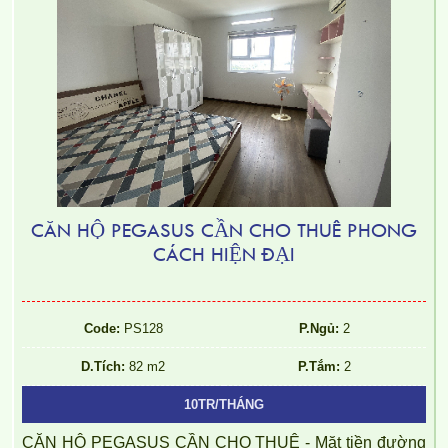
CHO THUÊ CĂN HỘ TOPAZ TWINS 77M2 12TR/THÁNG
CĂN HỘ PEGASUS CẦN CHO THUÊ PHONG
CÁCH HIỆN ĐẠI
Code:
PS128
P.Ngủ:
2
D.Tích:
82 m2
P.Tắm:
2
10TR/THÁNG
CĂN HỘ PEGASUS CẦN CHO THUÊ - Mặt tiền đường