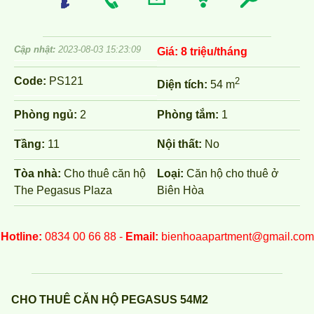
Cập nhật:
2023-08-03 15:23:09
Giá:
8 triệu/tháng
Code:
PS121
2
Diện tích:
54 m
Phòng ngủ:
2
Phòng tắm:
1
Tầng:
11
Nội thất:
No
Tòa nhà:
Cho thuê căn hộ
Loại:
Căn hộ cho thuê ở
The Pegasus Plaza
Biên Hòa
Hotline:
0834 00 66 88 -
Email:
bienhoaapartment@gmail.com
CHO THUÊ CĂN HỘ PEGASUS 54M2