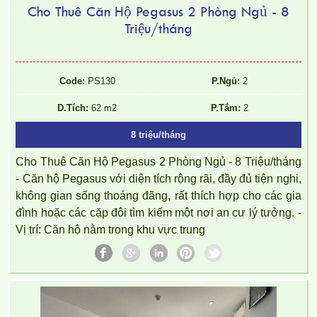
Cho Thuê Căn Hộ Pegasus 2 Phòng Ngủ - 8
Triệu/tháng
Code:
PS130
P.Ngủ:
2
Căn hộ chung cư Topaz Twins tọa lạc tại Võ Thị Sáu, p Thống
Nhất, Biên Hòa, Đồng Nai.
D.Tích:
62 m2
P.Tắm:
2
8 triệu/tháng
Cho Thuê Căn Hộ Pegasus 2 Phòng Ngủ - 8 Triệu/tháng
- Căn hộ Pegasus với diện tích rộng rãi, đầy đủ tiện nghi,
không gian sống thoáng đãng, rất thích hợp cho các gia
đình hoặc các cặp đôi tìm kiếm một nơi an cư lý tưởng. -
Vị trí: Căn hộ nằm trong khu vực trung