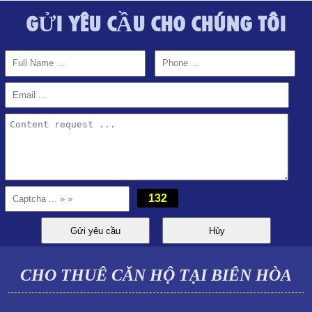
GỬI YÊU CẦU CHO CHÚNG TÔI
CHO THUÊ CĂN HỘ TOPAZ TWINS 77M2 13TR/THÁNG
132
CHO THUÊ CĂN HỘ TẠI BIÊN HÒA