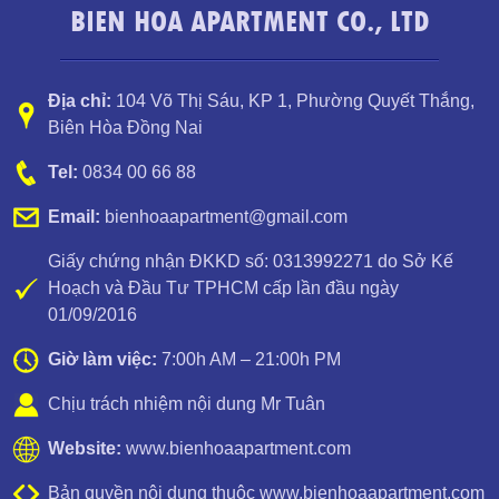
BIEN HOA APARTMENT CO., LTD
Địa chỉ:
104 Võ Thị Sáu, KP 1
,
Phường Quyết Thắng
,
Biên Hòa Đồng Nai
Tel:
0834 00 66 88
Email:
bienhoaapartment@gmail.com
Giấy chứng nhận ĐKKD số: 0313992271 do Sở Kế
Hoạch và Đầu Tư TPHCM cấp lần đầu ngày
01/09/2016
Giờ làm việc:
7:00h AM – 21:00h PM
Chịu trách nhiệm nội dung Mr Tuân
Cho thuê Topaz Twins studio nhỏ xinh
Website:
www.bienhoaapartment.com
Bản quyền nội dung thuộc www.bienhoaapartment.com