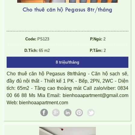
Cho thuê căn hộ Pegasus 8tr/tháng
Code:
PS123
P.Ngủ:
2
D.Tích:
65 m2
P.Tắm:
2
8 triệu/tháng
Cho thuê căn hộ Pegasus 8tr/tháng - Căn hộ sạch sẽ,
đầy đủ nội thất - Thiết kế 1 PK - Bếp, 2PN, 2WC - Diện
tích: 65m2 - Tầng cao thoáng mát Call zalo/viber: 0834
00 66 88 Ms Mia Email: bienhoaapartment@gmail.com
Web: bienhoaapartment.com