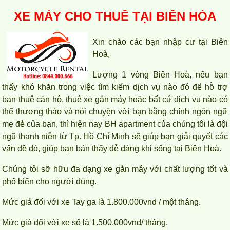
XE MÁY CHO THUÊ TẠI BIÊN HÒA
Xin chào các bạn nhập cư tại Biên
Hoà,
Lượng 1 vòng Biên Hoà, nếu bạn
thấy khó khăn trong việc tìm kiếm dịch vụ nào đó để hỗ trợ
bạn thuê căn hộ, thuê xe gắn máy hoặc bất cứ dịch vụ nào có
thể thương thảo và nói chuyện với bạn bằng chính ngôn ngữ
mẹ đẻ của bạn, thì hiện nay BH apartment của chúng tôi là đội
ngũ thanh niên từ Tp. Hồ Chí Minh sẽ giúp bạn giải quyết các
vấn đề đó, giúp bạn bản thấy dễ dàng khi sống tại Biên Hoà.
Cần cho thuê căn hộ cao cấp Topaz Twins
Chúng tôi sỡ hữu đa dạng xe gắn máy với chất lượng tốt và
phổ biến cho người dùng.
Mức giá đối với xe Tay ga là 1.800.000vnd / một tháng.
Mức giá đối với xe số là 1.500.000vnd/ tháng.