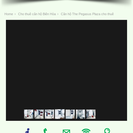
Home
›
Cho thuê căn hộ Biên Hòa
›
Căn hộ The Pegasus Plaza cho thuê