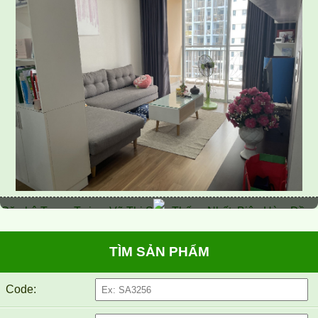
Căn hộ Topaz Twins, Võ Thị Sáu, Thống Nhất, Biên Hòa, Đồng
Nai
TÌM SẢN PHẨM
Code: