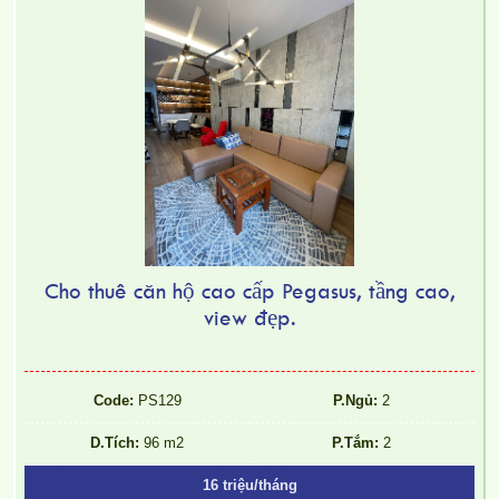
Cho thuê căn hộ cao cấp Pegasus, tầng cao,
view đẹp.
Code:
PS129
P.Ngủ:
2
D.Tích:
96 m2
P.Tắm:
2
16 triệu/tháng