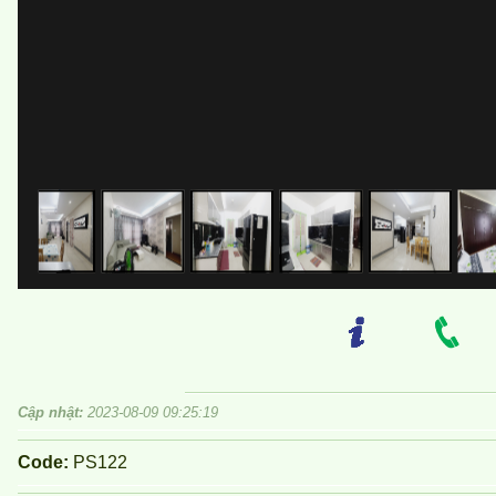
Cập nhật:
2023-08-09 09:25:19
Code:
PS122