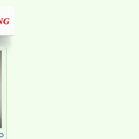
NG
Cho thuê căn hộ Biên Hòa, Đồng Nai tại dự án
Amber Court, 2 Phòng Ngủ
Căn hộ Topaz Twins, Võ Thị Sáu, Thống Nhất, Biên
AO
Hòa, Đồng Nai