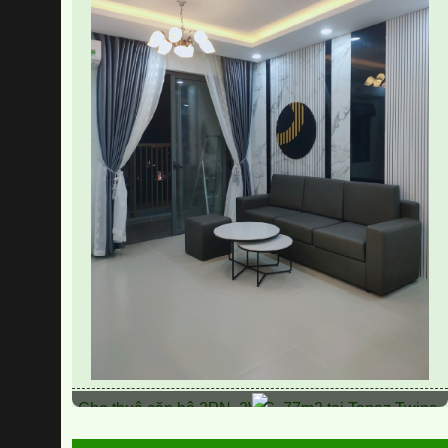
CHO THUÊ CĂN HỘ AMBER COURT
10TR/THÁNG NT ĐẸP