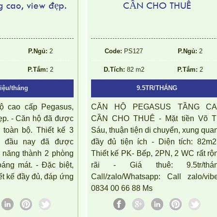
g cao, view đẹp.
CẦN CHO THUÊ
P.Ngủ:
2
Code:
PS127
P.Ngủ:
2
P.Tắm:
2
D.Tích:
82 m2
P.Tắm:
2
riệu/tháng
9.5TR/THÁNG
ộ cao cấp Pegasus,
CĂN HỘ PEGASUS TẦNG C
đẹp. - Căn hộ đã được
CẦN CHO THUÊ - Mặt tiền Võ Th
 toàn bộ. Thiết kế 3
Sáu, thuận tiện di chuyển, xung qua
n đầu nay đã được
đầy đủ tiện ích - Diện tích: 82m2
 năng thành 2 phòng
Thiết kế PK- Bếp, 2PN, 2 WC rất rộ
oáng mát. - Đặc biệt,
rãi - Giá thuê: 9.5tr/thá
iết kế đầy đủ, đáp ứng
Call/zalo/Whatsapp: Call zalo/vibe
0834 00 66 88 Ms