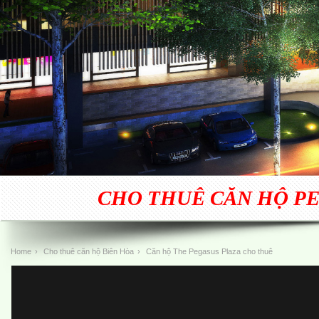
CHO THUÊ CĂN HỘ PE
Home
›
Cho thuê căn hộ Biên Hòa
›
Căn hộ The Pegasus Plaza cho thuê