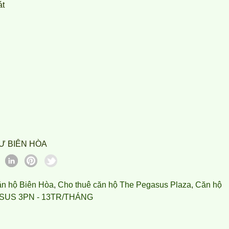
́t
Ư BIÊN HÒA
ăn hộ Biên Hòa
,
Cho thuê căn hộ The Pegasus Plaza
,
Căn hộ
US 3PN - 13TR/THÁNG