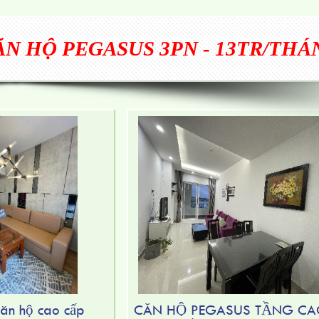
N HỘ PEGASUS 3PN - 13TR/THÁ
căn hộ cao cấp
CĂN HỘ PEGASUS TẦNG C