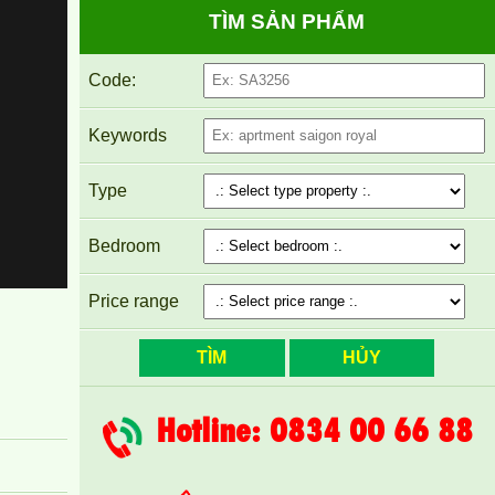
CHO THUÊ CĂN HỘ TOPAZ TWINS 82M2
TÌM SẢN PHẨM
14TR/THÁNG
Code:
Keywords
Type
Bedroom
Price range
Cho thuê Topaz Twins studio nhỏ xinh đầy đủ NT
Hotline: 0834 00 66 88