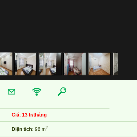
Giá:
13 tr/tháng
2
Diện tích:
96 m