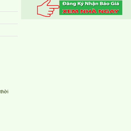
thời
CHO THUÊ CĂN HỘ TOPAZ TWINS ĐẦY ĐỦ NỘI
THẤT