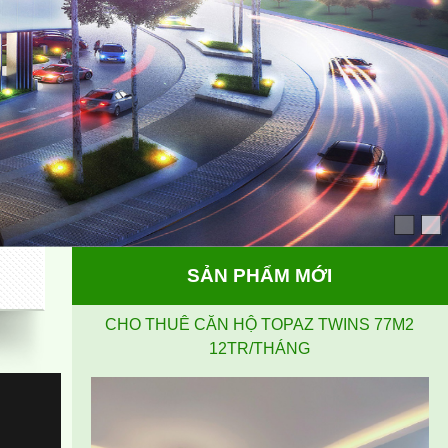
SẢN PHẨM MỚI
Cho thuê căn hộ 2PN, 2WC, 77m2 tại Topaz Twins,
13,5 triệu VND