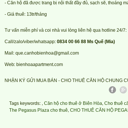
- Căn hộ đã được trang bị nội thất đầy đủ, sạch sẽ, thoáng ma
- Giá thuê: 13tr/tháng
Tư vấn miễn phí và coi nhà vui lòng liên hệ qua hotline 24/7:
Call/zalo/viber/whatsapp:
0834 00 66 88 Ms Quế (Mia)
Mail: que.canhobienhoa@gmail.com
Web: bienhoaapartment.com
NHẬN KÝ GỬI MUA BÁN - CHO THUÊ CĂN HỘ CHUNG C
Tags keywords: ,
Căn hộ cho thuê ở Biên Hòa
,
Cho thuê c
The Pegasus Plaza cho thuê
,
CHO THUÊ CĂN HỘ PEGAS