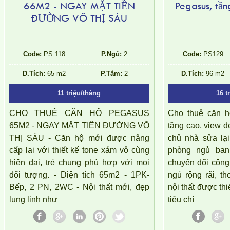
66M2 - NGAY MẶT TIỀN
Pegasus, tần
ĐƯỜNG VÕ THỊ SÁU
Code:
PS 118
P.Ngủ:
2
Code:
PS129
D.Tích:
65 m2
P.Tắm:
2
D.Tích:
96 m2
11 triệu/tháng
16 t
CHO THUÊ CĂN HỘ PEGASUS
Cho thuê căn h
65M2 - NGAY MẶT TIỀN ĐƯỜNG VÕ
tầng cao, view 
THỊ SÁU - Căn hộ mới được nâng
chủ nhà sửa lại
cấp lại với thiết kế tone xám vô cùng
phòng ngủ ba
hiện đại, trẻ chung phù hợp với mọi
chuyển đổi công
đối tượng. - Diện tích 65m2 - 1PK-
ngủ rộng rãi, th
Bếp, 2 PN, 2WC - Nội thất mới, đẹp
nội thất được th
lung linh như
tiêu chí