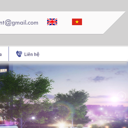
nt@gmail.com
a
Liên hệ
CHO THUÊ CĂN HỘ TOPAZ TWINS 77M2
12TR/THÁNG